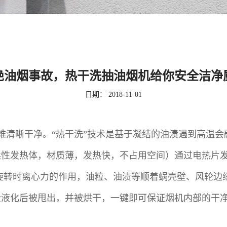
绝油烟事故，热干洗抽油烟机给你安全洁净
日期：
2018-11-01
难清晰干净。“热干洗”技术是基于凝结的油渍遇到高温
发热体，材质薄，发热快，不占用空间）通过电热片发热将蜗
旋转时离心力的作用，油粒、油渍等顺着蜗壳壁、风轮边缘
全液化后被甩出，并被烘干，一键即可保证烟机内部的干