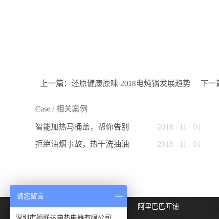
上一篇：
还原健康原味 2018电炖锅发展趋势
下一
Case
/
相关案例
智能加热马桶盖，帮你告别
2018
-
11
-
01
烦恼
拒绝油烟事故，热干洗抽油
2018
-
11
-
01
烟机给你安全洁净厨房
请您留言
友情链接：
爱采购旺铺
阿里巴巴旺铺
深圳市福联达电热电器有限公司