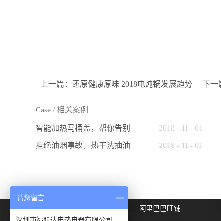
上一篇：
还原健康原味 2018电炖锅发展趋势
下一
Case
/
相关案例
智能加热马桶盖，帮你告别
2018
-
11
-
01
烦恼
拒绝油烟事故，热干洗抽油
2018
-
11
-
01
烟机给你安全洁净厨房
请您留言
友情链接：
爱采购旺铺
阿里巴巴旺铺
深圳市福联达电热电器有限公司