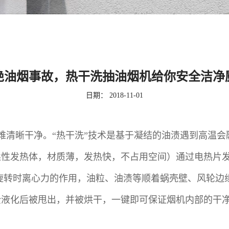
绝油烟事故，热干洗抽油烟机给你安全洁净
日期：
2018-11-01
难清晰干净。“热干洗”技术是基于凝结的油渍遇到高温
发热体，材质薄，发热快，不占用空间）通过电热片发热将蜗
旋转时离心力的作用，油粒、油渍等顺着蜗壳壁、风轮边缘
全液化后被甩出，并被烘干，一键即可保证烟机内部的干